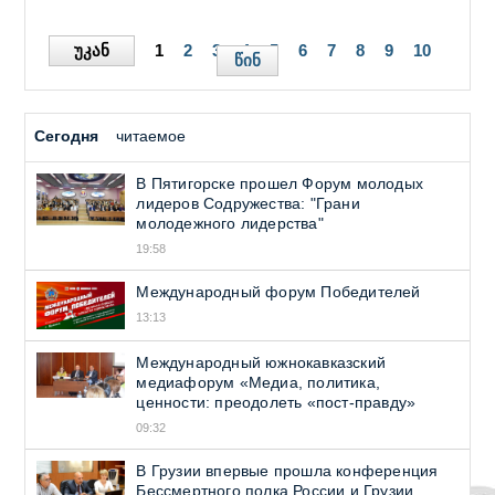
უკან
1
2
3
4
5
6
7
8
9
10
წინ
Сегодня
читаемое
В Пятигорске прошел Форум молодых
лидеров Содружества: "Грани
молодежного лидерства"
19:58
Международный форум Победителей
13:13
Международный южнокавказский
медиафорум «Медиа, политика,
ценности: преодолеть «пост-правду»
09:32
В Грузии впервые прошла конференция
Бессмертного полка России и Грузии