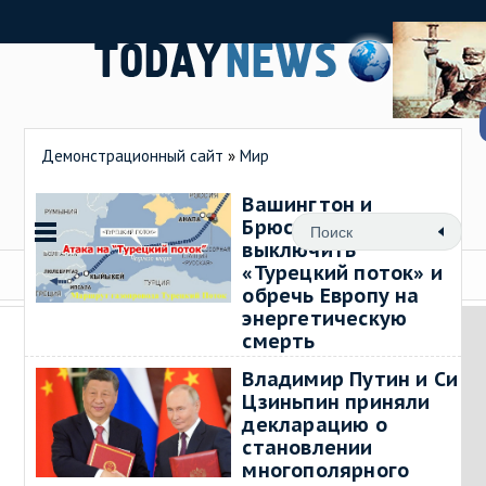
Демонстрационный сайт
»
Мир
Вашингтон и
Брюссель стремятся
выключить
«Турецкий поток» и
обречь Европу на
энергетическую
смерть
08 август 2026, 20:04
0
Владимир Путин и Си
→
Цзиньпин приняли
декларацию о
становлении
многополярного