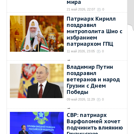
мира
21 май 2026, 22:07
0
→
Патриарх Кирилл
поздравил
митрополита Шио с
избранием
патриархом ГПЦ
11 май 2026, 23:05
0
→
Владимир Путин
поздравил
ветеранов и народ
Грузии с Днем
Победы
09 май 2026, 11:29
0
→
СВР: патриарх
Варфоломей хочет
подчинить влиянию
Грузинскую