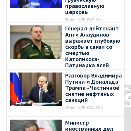
православную
церковь
31 март 2026, 20:34
0
→
Генерал-лейтенант
Апти Алаудинов
выражает глубокую
скорбь в связи со
смертью
Католикоса-
Патриарха всей
Грузии Его
Разговор Владимира
Святейшества Илии
Путина и Дональда
II
Трампа - Частичное
19 март 2026, 13:49
0
снятие нефтяных
→
санкций
10 март 2026, 22:28
0
→
Министр
иностранных дел