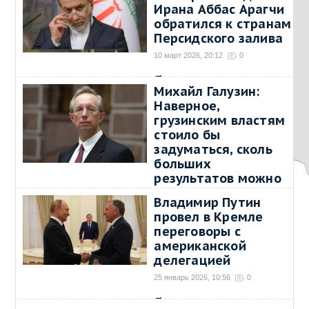
Ирана Аббас Арагчи
обратился к странам
Персидского залива
10 март 2026, 20:12
0
→
Михайл Галузин:
Наверное,
грузинским властям
стоило бы
задуматься, сколь
больших
результатов можно
было бы добиться
Владимир Путин
при наличии
провел в Кремле
дипотношений с
переговоры с
Россией
американской
16 февраль 2026, 21:05
1
делегацией
→
25 январь 2026, 10:56
0
→