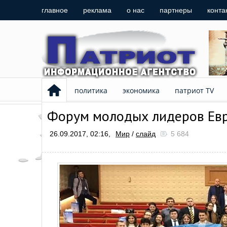
главное
реклама
о нас
партнеры
конта
политика
экономика
патриот TV
Форум молодых лидеров Евра
26.09.2017, 02:16,
Мир
/
слайд
5 684