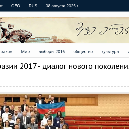
кт
GEO
RUS
08 августа 2026 г
закон
Мир
выборы 2016
общество
культура
зии 2017 - диалог нового поколени