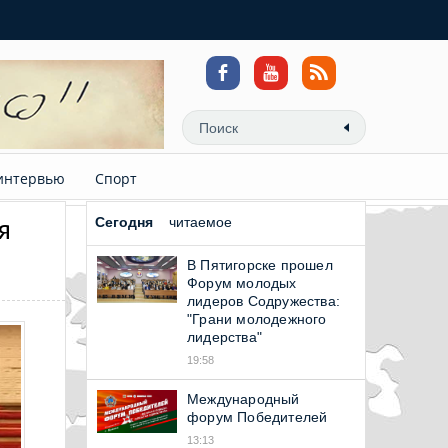
интервью
Спорт
я
Сегодня
читаемое
В Пятигорске прошел
Форум молодых
лидеров Содружества:
"Грани молодежного
лидерства"
19:58
Международный
форум Победителей
13:13