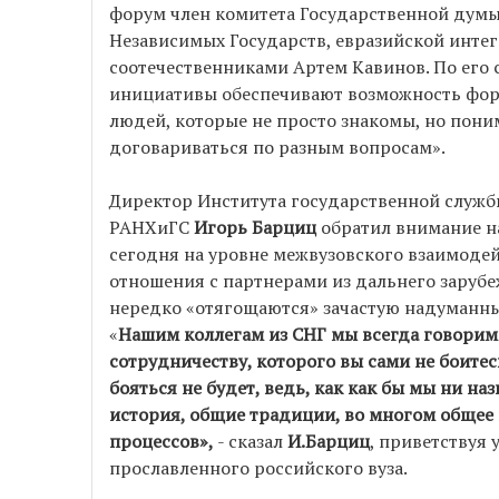
форум член комитета Государственной думы
Независимых Государств, евразийской интег
соотечественниками Артем Кавинов. По его 
инициативы обеспечивают возможность фор
людей, которые не просто знакомы, но пони
договариваться по разным вопросам».
Директор Института государственной служб
РАНХиГС
Игорь Барциц
обратил внимание н
сегодня на уровне межвузовского взаимоде
отношения с партнерами из дальнего зарубе
нередко «отягощаются» зачастую надуманн
«
Нашим коллегам из СНГ мы всегда говорим:
сотрудничеству, которого вы сами не боитес
бояться не будет, ведь, как как бы мы ни на
история, общие традиции, во многом общее
процессов»,
- сказал
И.Барциц
, приветствуя 
прославленного российского вуза.