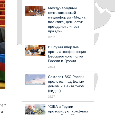
Международный
южнокавказский
медиафорум «Медиа,
политика, ценности:
преодолеть «пост-
правду»
09:32
В Грузии впервые
прошла конференция
Бессмертного полка
России и Грузии
23:23
Самолет ВКС Россий
пролетел над Белым
домом и Пентагоном
(видео)
16:17
017
"США в Грузии
ри
провоцируют конфликт