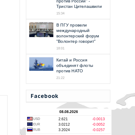
против Россий" -
Тристан Цителашвили
15:34
В ПГУ провели
международный
волонтерский форум
"Волонтер говорит"
18:01
Китай и Россия
объединят флоты
против НАТО
21:22
Facebook
08.08.2026
USD
2.621
-0.0013
EUR
3.0212
-0.0052
RUB
3.2024
-0.0257