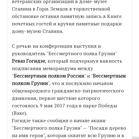
ветеранских организаций в доме-музее
Сталина в Гори. Земцов в торжественной
обстановке оставил памятную запись в Книге
почетных гостей и вручил памятные подарки
дому-музею Сталина.
С речью на конференции выступил и
руководитель "Бессмертного полка Грузии"
Реваз Гогидзе
, который подчеркнул важность
подписания меморандума между
"
Бессмертным полком России
" и "
Бессмертным
полком Грузии
", что и послужило началом
общенародного гражданско-патриотического
движения, первое шествие которого
состоялось 9 мая 2017 года в парке Победы
(Ваке).
Гогидзе также сообщил о начале акции
"Бессмертного полка Грузии" — "Посади дерево
на имя героя", которая охватит всю Грузию и в