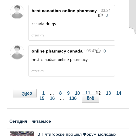
best canadian online pharmacy
: 03:24
0
canada drugs
ответить
online pharmacy canada
: 03:47
0
best canadian online pharmacy
ответить
უკან
1
...
8
9
10
11
12
13
14
წინ
15
16
...
136
Сегодня
читаемое
В Пятигорске прошел Форум молодых