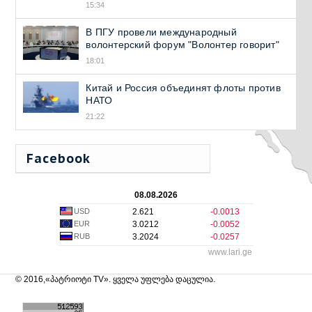
15:34
В ПГУ провели международный
волонтерский форум "Волонтер говорит"
18:01
Китай и Россия объединят флоты против
НАТО
21:22
Facebook
08.08.2026
USD
2.621
-0.0013
EUR
3.0212
-0.0052
RUB
3.2024
-0.0257
www.lari.ge
© 2016,«პატრიოტი TV». ყველა უფლება დაცულია.