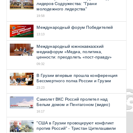
лидеров Содружества: "Грани
молодежного лидерства"
19:58
Международный форум Победителей
13:13
Международный южнокавказский
медиафорум «Медиа, политика,
ценности: преодолеть «пост-правду»
09:32
В Грузии впервые прошла конференция
Бессмертного полка России и Грузии
23:23
Самолет ВКС Россий пролетел над
Белым домом и Пентагоном (видео)
16:17
"США в Грузии провоцируют конфликт
против Россий" - Тристан Цителашвили