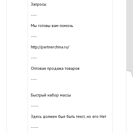
Запросы
----
Мы готовы вам помочь
----
http://partnerchina.ru/
----
Оптовая продажа товаров
----
Быстрый набор массы
-----
Здесь должен был быть текст, но его Нет
-----