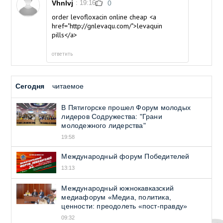
Vhnlvj
: 19:16
0
order levofloxacin online cheap <a
href="http://gnlevaqu.com/">levaquin
pills</a>
ответить
Сегодня
читаемое
В Пятигорске прошел Форум молодых
лидеров Содружества: "Грани
молодежного лидерства"
19:58
Международный форум Победителей
13:13
Международный южнокавказский
медиафорум «Медиа, политика,
ценности: преодолеть «пост-правду»
09:32