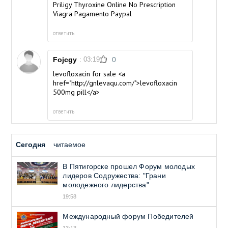
Priligy
Thyroxine Online No Prescription
Viagra Pagamento Paypal
ответить
Fojcgy
: 03:19
0
levofloxacin for sale <a
href="http://gnlevaqu.com/">levofloxacin
500mg pill</a>
ответить
Сегодня
читаемое
В Пятигорске прошел Форум молодых
лидеров Содружества: "Грани
молодежного лидерства"
19:58
Международный форум Победителей
13:13