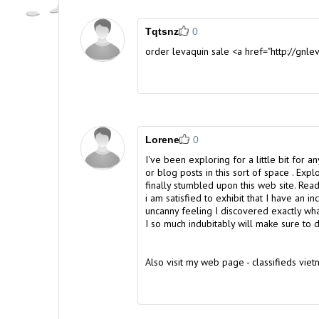
Tqtsnz
0
order levaquin sale <a href="http://gnl
Lorene
0
I've been exploring for a little bit for an
or blog posts in this sort of space . Expl
finally stumbled upon this web site. Read
i am satisfied to exhibit that I have an inc
uncanny feeling I discovered exactly wh
I so much indubitably will make sure to d
Also visit my web page -
classifieds vie