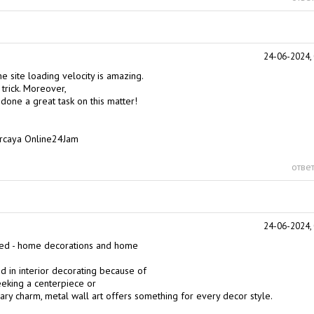
24-06-2024, 
e site loading velocity is amazing.
 trick. Moreover,
done a great task on this matter!
ercaya Online24Jam
ответ
24-06-2024, 
zed - home decorations and home
nd in interior decorating because of
seeking a centerpiece or
ary charm, metal wall art offers something for every decor style.