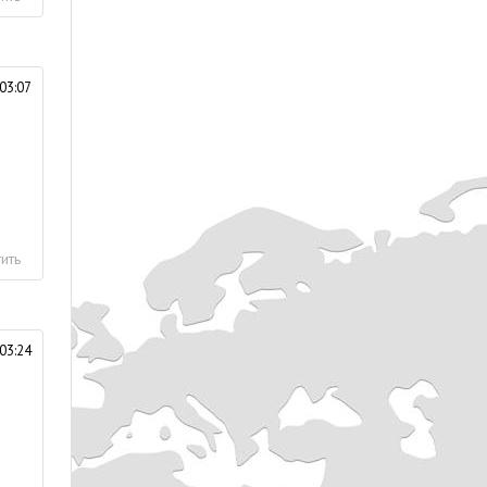
03:07
ить
03:24