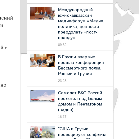
Международный
южнокавказский
ошений
медиафорум «Медиа,
ми
политика, ценности:
преодолеть «пост-
правду»
09:32
й с
В Грузии впервые
прошла конференция
Бессмертного полка
России и Грузии
ы
23:23
дно
Самолет ВКС Россий
пролетел над Белым
домом и Пентагоном
(видео)
16:17
"США в Грузии
провоцируют конфликт