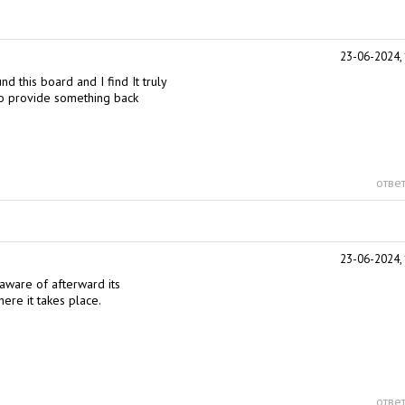
23-06-2024, 
nd this board and I find It truly
 to provide something back
ответ
23-06-2024, 
aware of afterward its
here it takes place.
ответ