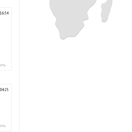
16:54
ить
04:25
ить