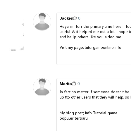
Jackie
0
Heya i'm forr the primary time here. I fou
useful & it helped me out a lot. I hope
and hellp others like you aided me.
Visit my page:
tutorgameonline.info
Marita
0
In fact no matter if someone doesn't be 
up tto other users that they will help, so 
My blog post;
info Tutorial game
populer terbaru