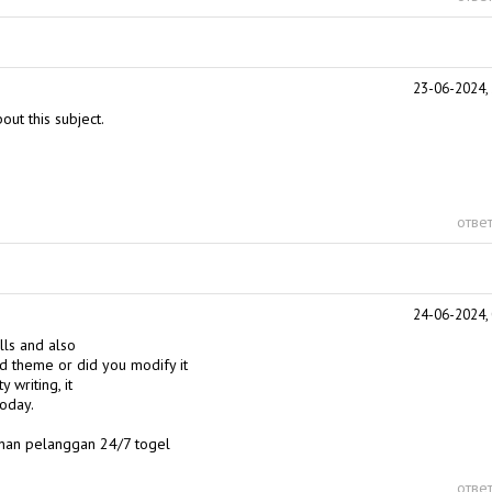
23-06-2024, 
out this subject.
ответ
24-06-2024, 
lls and also
aid theme or did you modify it
 writing, it
today.
nan pelanggan 24/7 togel
ответ