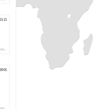
21:21
ить
00:01
ить