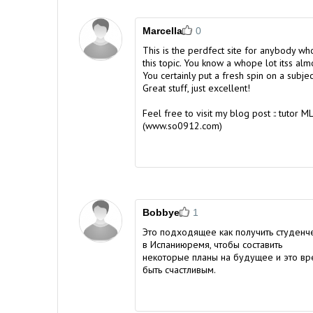
Marcella
0
This is the perdfect site for anybody w
this topic. You know a whope lot itss alm
You certainly put a fresh spin on a subje
Great stuff, just excellent!
Feel free to visit my blog post :: tutor M
(
www.so0912.com
)
Bobbye
1
Это подходящее
как получить студенч
в Испанию
ремя, чтобы составить
некоторые планы на будущее и это в
быть счастливым.