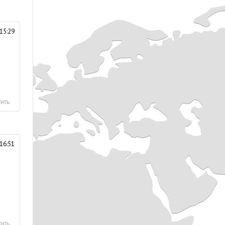
15:29
ить
16:51
ить