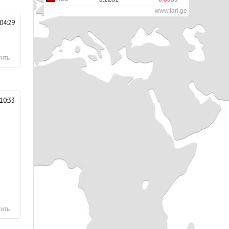
www.lari.ge
04:29
ить
10:33
ить