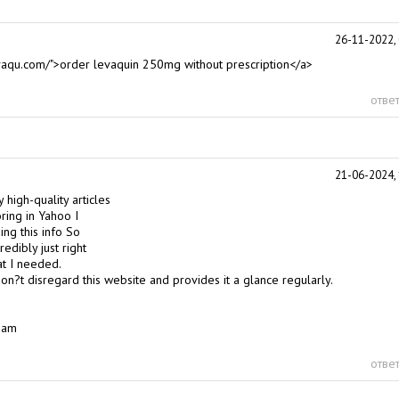
26-11-2022, 
evaqu.com/">order levaquin 250mg without prescription</a>
ответ
21-06-2024, 
y high-quality articles
oring in Yahoo I
ing this info So
redibly just right
at I needed.
on?t disregard this website and provides it a glance regularly.
tnam
ответ