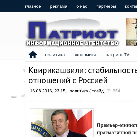
главное
реклама
о нас
партнеры
конта
политика
экономика
патриот TV
Квирикашвили: стабильность
отношений с Россией
16.08.2016, 23:15,
политика
/
слайд
954
Премьер-министр
прагматичной по