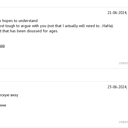
21-06-2024, 
ho hopes to understand
ost tough to argue with you (not that I actually will need to…HaHa).
ct that has been disussed for ages.
LBB
ответ
23-06-2024, 
ескую визу
ремя
ответ