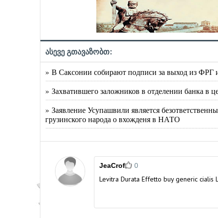
ასევე გთავაზობთ:
» В Саксонии собирают подписи за выход из ФРГ 
» Захватившего заложников в отделении банка в ц
» Заявление Усупашвили является безответственны
грузинского народа о вхожденя в НАТО
JeaCrof
0
Levitra Durata Effetto
buy generic cialis
L