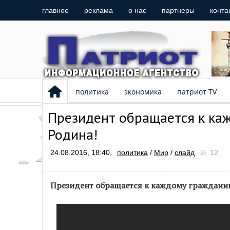
главное
реклама
о нас
партнеры
конта
политика
экономика
патриот TV
Президент обращается к ка
Родина!
24.08.2016, 18:40,
политика
/
Мир
/
слайд
12
Президент обращается к каждому гражданин