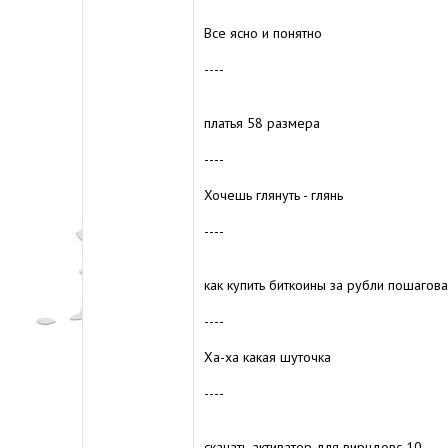
Все ясно и понятно
----
платья 58 размера
----
Хочешь глянуть - глянь
----
как купить биткоины за рубли пошагова
----
Ха-ха какая шуточка
----
скачать активатор для вирндовс 10