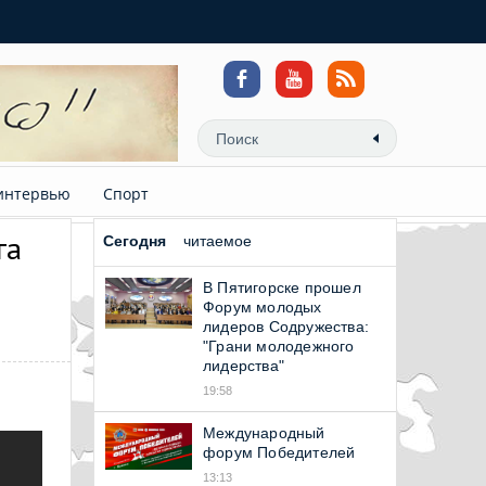
интервью
Спорт
га
Сегодня
читаемое
В Пятигорске прошел
Форум молодых
лидеров Содружества:
"Грани молодежного
лидерства"
19:58
Международный
форум Победителей
13:13