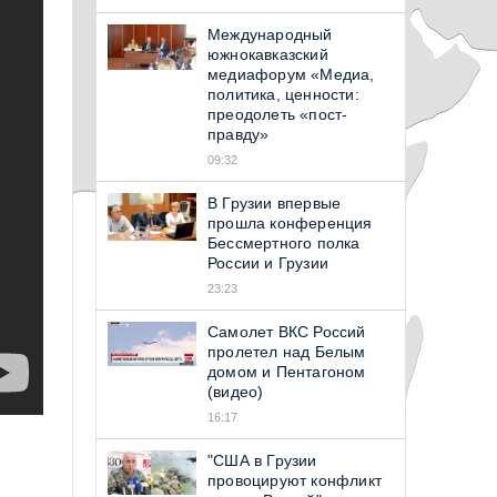
Международный
южнокавказский
медиафорум «Медиа,
политика, ценности:
преодолеть «пост-
правду»
09:32
В Грузии впервые
прошла конференция
Бессмертного полка
России и Грузии
23:23
Самолет ВКС Россий
пролетел над Белым
домом и Пентагоном
(видео)
16:17
"США в Грузии
провоцируют конфликт