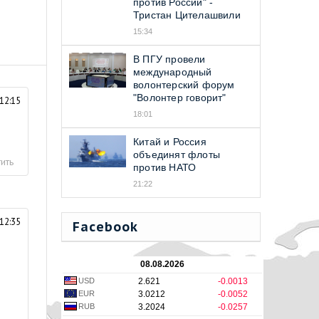
против Россий" -
Тристан Цителашвили
15:34
В ПГУ провели
международный
волонтерский форум
"Волонтер говорит"
12:15
18:01
Китай и Россия
объединят флоты
ить
против НАТО
21:22
12:35
Facebook
08.08.2026
USD
2.621
-0.0013
EUR
3.0212
-0.0052
RUB
3.2024
-0.0257