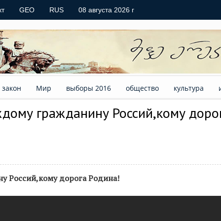
кт
GEO
RUS
08 августа 2026 г
закон
Мир
выборы 2016
общество
культура
ждому гражданину Россий,кому доро
у Россий,кому дорога Родина!