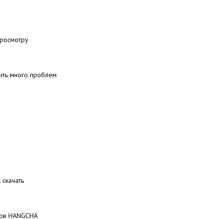
просмотру
ить много проблем
 скачать
ков HANGCHA