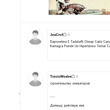
JeaCrof
0
Dapoxetina E Tadalafil Cheap Cialis Ca
Kamagra Puede Un Hipertenso Tomar Cia
TravisWeabe
0
строительство элеваторов
----
Далешу действую яяя