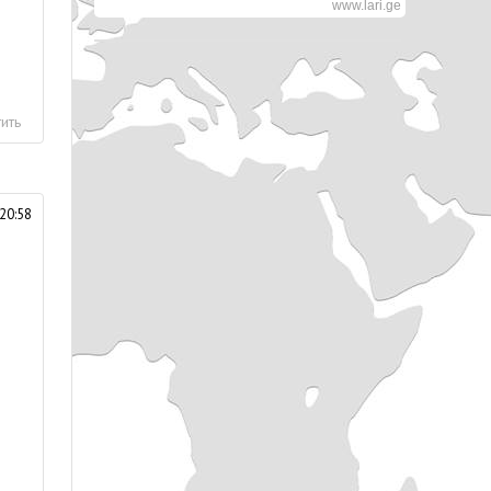
www.lari.ge
ить
20:58