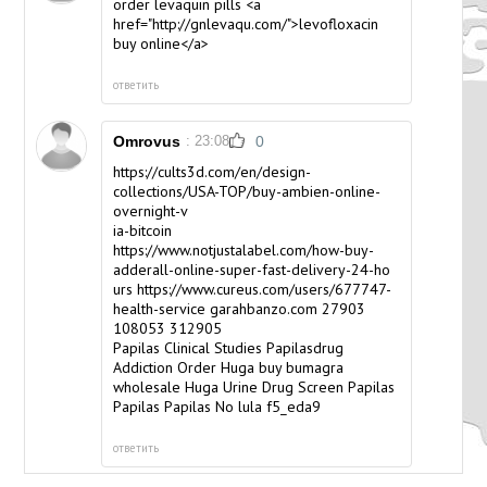
order levaquin pills <a
href="http://gnlevaqu.com/">levofloxacin
buy online</a>
ответить
Omrovus
: 23:08
0
https://cults3d.com/en/design-
collections/USA-TOP/buy-ambien-online-
overnight-v
ia-bitcoin
https://www.notjustalabel.com/how-buy-
adderall-online-super-fast-delivery-24-ho
urs https://www.cureus.com/users/677747-
health-service garahbanzo.com
27903
108053
312905
Papilas Clinical Studies
Papilasdrug
Addiction Order Huga
buy bumagra
wholesale
Huga Urine Drug Screen
Papilas
Papilas Papilas No lula
f5_eda9
ответить