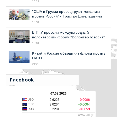
16:17
"США в Грузии провоцируют конфликт
против Россий" - Тристан Цителашвили
15:34
В ПГУ провели международный
волонтерский форум "Волонтер говорит"
18:01
Китай и Россия объединят флоты против
НАТО
21:22
Facebook
07.08.2026
USD
2.6223
-0.0006
EUR
3.0264
+0.0004
RUB
3.2281
-0.0059
www.lari.ge