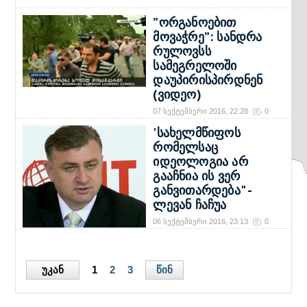
”ორგანოებით
მოვაჭრე”: სანდრა
რულოვსს
სამეგრელოში
დაუპირისპირდნენ
(ვიდეო)
07 სექტემბერი 2016, 22:28
0
→
'სახელმწიფოს
რომელსაც
იდეოლოგია არ
გააჩნია ის ვერ
განვითარდება" -
ლევან ჩაჩუა
06 სექტემბერი 2016, 23:13
0
→
უკან
წინ
1
2
3