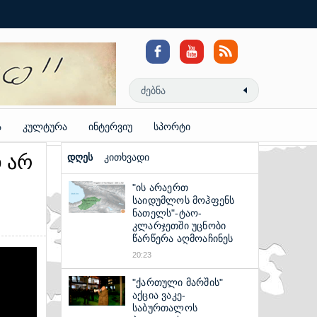
Coloring
Pages
Reddit
Video
Downloader
ა
კულტურა
ინტერვიუ
სპორტი
დ არ
დღეს
კითხვადი
"ის არაერთ
საიდუმლოს მოჰფენს
ნათელს"-ტაო-
კლარჯეთში უცნობი
წარწერა აღმოაჩინეს
20:23
"ქართული მარშის"
აქცია ვაკე-
საბურთალოს