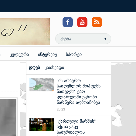
Coloring
Pages
Reddit
Video
Downloader
ა
კულტურა
ინტერვიუ
სპორტი
დღეს
კითხვადი
"ის არაერთ
საიდუმლოს მოჰფენს
ნათელს"-ტაო-
კლარჯეთში უცნობი
წარწერა აღმოაჩინეს
20:23
"ქართული მარშის"
აქცია ვაკე-
საბურთალოს