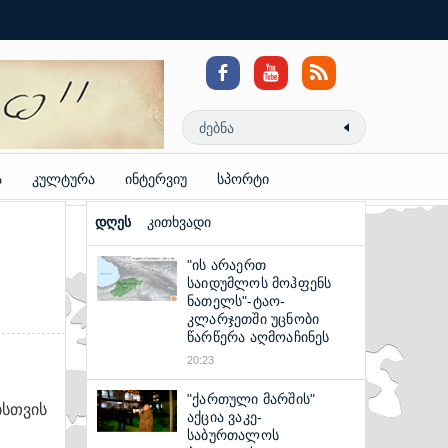
Coloring
Pages
Reddit
Video
Downloader
ა
კულტურა
ინტერვიუ
სპორტი
დღეს
კითხვადი
"ის არაერთ
საიდუმლოს მოჰფენს
ნათელს"-ტაო-
კლარჯეთში უცნობი
წარწერა აღმოაჩინეს
20:23
"ქართული მარშის"
ისთვის
აქცია ვაკე-
საბურთალოს