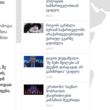
პოლიციის
თა
სამმართველოსთან
(ვიდეო)
05:22
ომოდა
როგორ აკრძალა
ბერიამ საქართველოში
ანთა
არაქართველებისთვის
მისი
ქართულ გვარზე
გადასვლა
16:02
დავით უსუფაშვილი:
“მე ჩემი შვილები ამ
 მე
ქვეყნის დასაცავად არ
გამიზრდია” (ვიდეო)
ის,
12:06
ვინ
ომოდათ
„ერისიონი“ საგზაო
ცება,
მოძრაობის
უსაფრთხოების
კამპანიას შეუერთდა
20:47