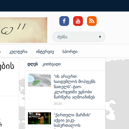
Coloring
Pages
Reddit
Video
Downloader
ა
კულტურა
ინტერვიუ
სპორტი
ების
დღეს
კითხვადი
"ის არაერთ
საიდუმლოს მოჰფენს
ნათელს"-ტაო-
კლარჯეთში უცნობი
წარწერა აღმოაჩინეს
20:23
"ქართული მარშის"
,
აქცია ვაკე-
რ
საბურთალოს